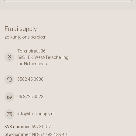
Fraai supply
zo kun je ons bereiken
Torenstraat 36
8881 BK West-Terschelling
the Netherlands
0562 45 0936
06 8226 3523
info@fraaisupply.nl
KVK nummer:
69721157
btw-nummer:
NL8579.83.428.B01