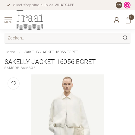
direct shopping hulp via
WHATSAPP
.
gratis verz
9.9
0
MENU
Home
/
SAKELLY JACKET 16056 EGRET
SAKELLY JACKET 16056 EGRET
SAMSOE SAMSOE