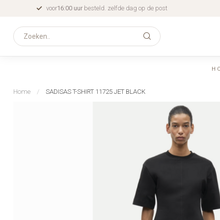
voor
16:00 uur
besteld. zelfde dag op de post
H
Home
/
SADISAS T-SHIRT 11725 JET BLACK