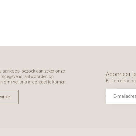
uw aankoop, bezoek dan zeker onze
Abonneer je
rijfsgegevens, antwoorden op
Blijf op de hoog
en om met ons in contact te komen.
winkel