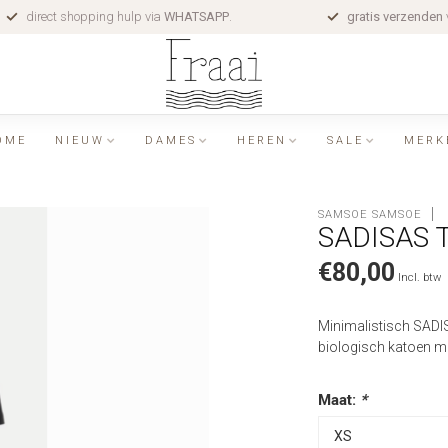
direct shopping hulp via
WHATSAPP
.
gratis verzenden
OME
NIEUW
DAMES
HEREN
SALE
MERK
SAMSOE SAMSOE
SADISAS 
€80,00
Incl. btw
Minimalistisch SADIS
biologisch katoen me
Maat:
*