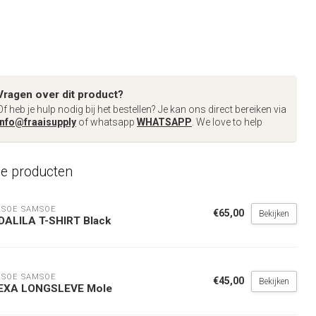
Vragen over dit product?
Of heb je hulp nodig bij het bestellen? Je kan ons direct bereiken via
info@fraaisupply
of whatsapp
WHATSAPP
. We love to help
de producten
SOE SAMSOE
€65,00
Bekijken
DALILA T-SHIRT Black
SOE SAMSOE
€45,00
Bekijken
EXA LONGSLEVE Mole