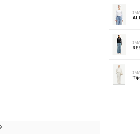
SAM
AL
SAM
RE
SAM
Tij
9