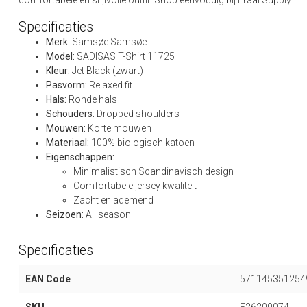
comfortabele en stijlvolle outfit. Shop eenvoudig bij Fraai Supply.
Specificaties
Merk:
Samsøe Samsøe
Model:
SADISAS T-Shirt 11725
Kleur:
Jet Black (zwart)
Pasvorm:
Relaxed fit
Hals:
Ronde hals
Schouders:
Dropped shoulders
Mouwen:
Korte mouwen
Materiaal:
100% biologisch katoen
Eigenschappen:
Minimalistisch Scandinavisch design
Comfortabele jersey kwaliteit
Zacht en ademend
Seizoen:
All season
Specificaties
EAN Code
571145351254
SKU
F26200074