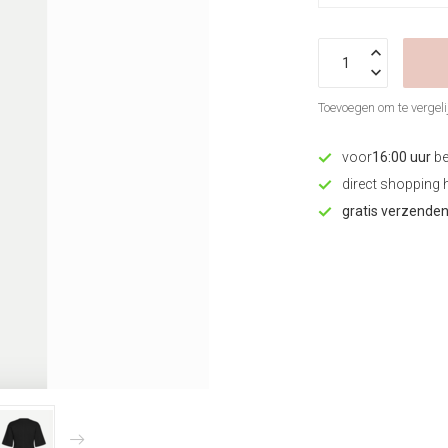
Toevoegen om te vergeli
voor
16:00 uur
be
direct shopping 
gratis verzende