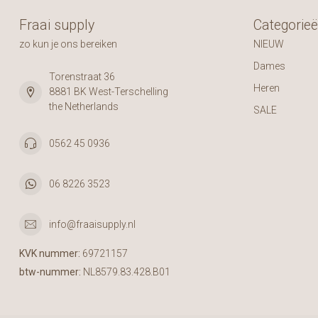
Fraai supply
Categorie
zo kun je ons bereiken
NIEUW
Dames
Torenstraat 36
Heren
8881 BK West-Terschelling
the Netherlands
SALE
0562 45 0936
06 8226 3523
info@fraaisupply.nl
KVK nummer:
69721157
btw-nummer:
NL8579.83.428.B01