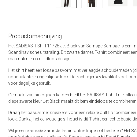
Productomschrijving
Het SADISAS T-Shirt 11725 Jet Black van Samsøe Samsøe is een mo
Scandinavische uitstraling. Dit zwarte dames T-shirt combineert ee
materialen en een tijdloos design.
Het shirt heeft een losse pasvorm met verlaagde schoudernaden (d
nonchalante en eigentijdse look. De zachte jersey kwaliteit voelt com
voor dagelijks gebruik.
Gemaakt van biologisch katoen biedt het SADISAS T-shirt niet alle
diepe zwarte kleur Jet Black maakt dit item eindeloos te combineren
Draag het casual met sneakers voor een relaxte outfit of combineer 
look. Dankzij het eenvoudige silhouet is dit T-shirt een echte basic d
Wil je een Samsøe Samsøe T-shirt online kopen of bestellen? Het SA