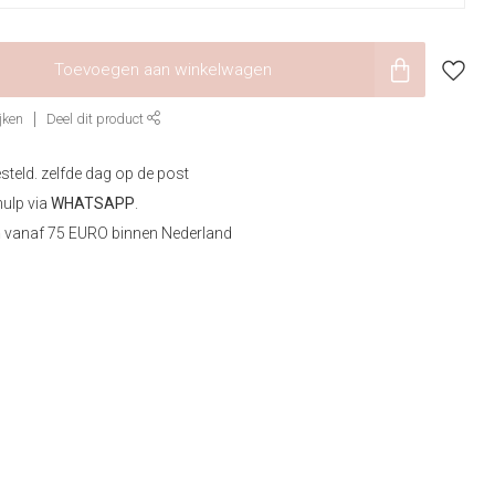
Toevoegen aan winkelwagen
jken
Deel dit product
steld. zelfde dag op de post
hulp via
WHATSAPP
.
n
vanaf 75 EURO binnen Nederland