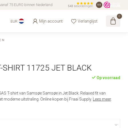
vanaf 75 EURO binnen Nederland
9.9
543
beoordelingen
0
Mijn account
Verlanglijst
EUR
EN
T-SHIRT 11725 JET BLACK
Op voorraad
AS T-shirt van Samsøe Samsøe in Jet Black. Relaxed fit van
t moderne uitstraling. Online kopen bij Fraai Supply.
Lees meer
.