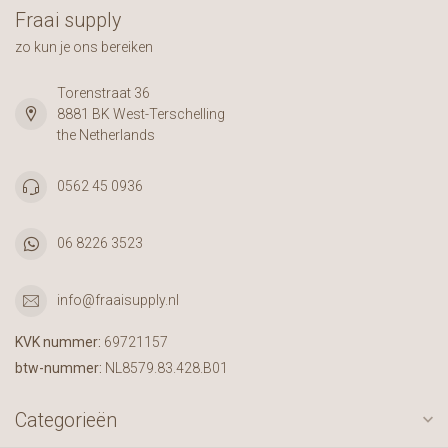
Fraai supply
zo kun je ons bereiken
Torenstraat 36
8881 BK West-Terschelling
the Netherlands
0562 45 0936
06 8226 3523
info@fraaisupply.nl
KVK nummer:
69721157
btw-nummer:
NL8579.83.428.B01
Categorieën