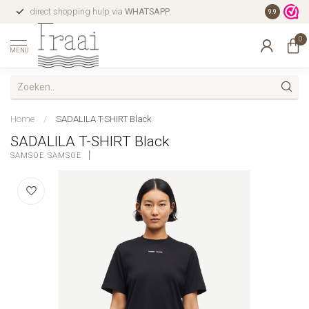
direct shopping hulp via
WHATSAPP
.
gratis verz
9.9
0
MENU
Home
/
SADALILA T-SHIRT Black
SADALILA T-SHIRT Black
SAMSOE SAMSOE