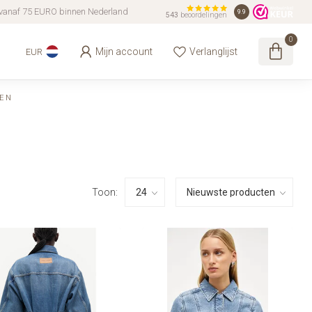
vanaf 75 EURO binnen Nederland
9.9
543
beoordelingen
0
Mijn account
Verlanglijst
EUR
EN
Toon: