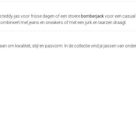
e teddy-jas voor frisse dagen of een stoere
bomberjack
voor een casual l
u combineert met jeans en sneakers of met een jurk en laarzen draagt.
an om kwaliteit, stijl en pasvorm. In de collectie vind je jassen van onde