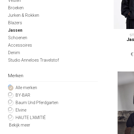
Vesten
Broeken
Jurken & Rokken
Blazers
Jassen
S
Schoenen
Jas
Accessoires
Denim
€
Studio Anneloes Travelstof
Merken
Alle merken
BY-BAR
Baum Und Pferdgarten
Elvine
HAUTE L'AMITIÉ
Bekijk meer