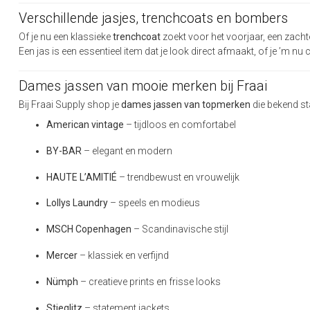
Verschillende jasjes, trenchcoats en bombers
Of je nu een klassieke
trenchcoat
zoekt voor het voorjaar, een zacht
Een jas is een essentieel item dat je look direct afmaakt, of je ’m n
Dames jassen van mooie merken bij Fraai
Bij Fraai Supply shop je
dames jassen van topmerken
die bekend sta
American vintage
– tijdloos en comfortabel
BY-BAR
– elegant en modern
HAUTE L’AMITIÉ
– trendbewust en vrouwelijk
Lollys Laundry
– speels en modieus
MSCH Copenhagen
– Scandinavische stijl
Mercer
– klassiek en verfijnd
Nümph
– creatieve prints en frisse looks
Stieglitz
– statement jackets