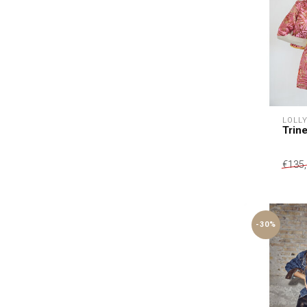
LOLL
Trine
€135
-30%