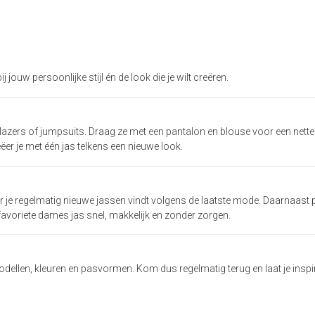
jouw persoonlijke stijl én de look die je wilt creëren.
blazers of jumpsuits. Draag ze met een pantalon en blouse voor een net
eëer je met één jas telkens een nieuwe look.
 je regelmatig nieuwe jassen vindt volgens de laatste mode. Daarnaast pr
favoriete dames jas snel, makkelijk en zonder zorgen.
ellen, kleuren en pasvormen. Kom dus regelmatig terug en laat je inspir