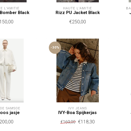
E L'AMITIÉ
HAUTE L'AMITIÉ
BA
 Bomber Black
Rizz PU Jacket Black
150,00
€250,00
-30%
OE SAMSOE
IVY JEANS
loos jasje
IVY-Boa Spijkerjas
200,00
€118,30
€169,00