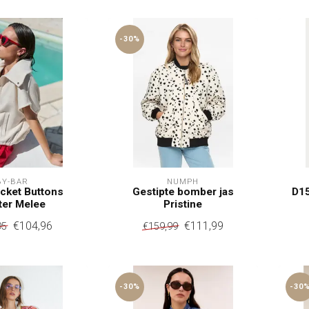
-30%
BY-BAR
NÜMPH
cket Buttons
Gestipte bomber jas
D15
ter Melee
Pristine
€104,96
€111,99
95
€159,99
-30%
-30