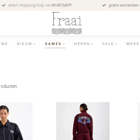
direct shopping hulp via
WHATSAPP
.
gratis verzenden
OME
NIEUW
DAMES
HEREN
SALE
MERK
roducten