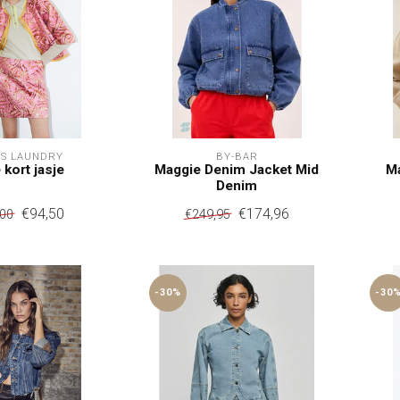
YS LAUNDRY
BY-BAR
 kort jasje
Maggie Denim Jacket Mid
Ma
Denim
€94,50
€174,96
,00
€249,95
-30%
-30