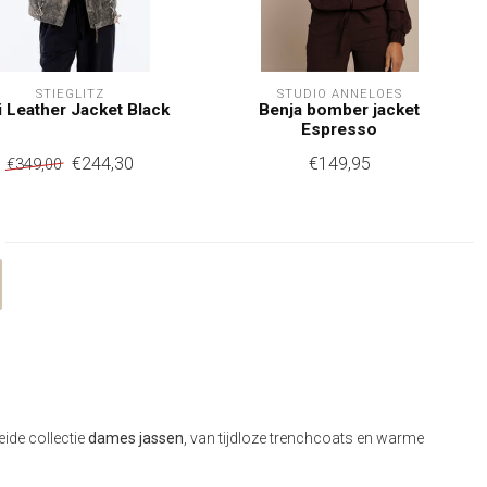
STIEGLITZ
STUDIO ANNELOES
i Leather Jacket Black
Benja bomber jacket
Espresso
€244,30
€149,95
€349,00
eide collectie
dames jassen
, van tijdloze trenchcoats en warme