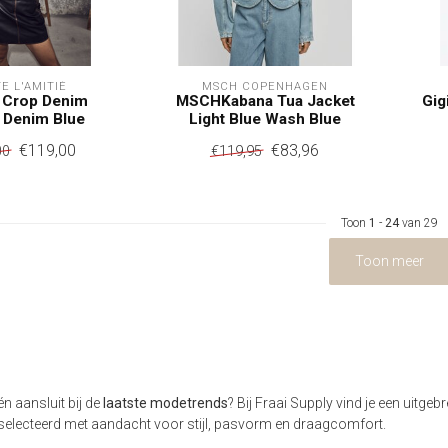
E L'AMITIÉ
MSCH COPENHAGEN
 Crop Denim
MSCHKabana Tua Jacket
Gig
 Denim Blue
Light Blue Wash Blue
€119,00
€83,96
00
€119,95
Toon
1
-
24
van 29
Toon meer
n aansluit bij de
laatste modetrends
? Bij Fraai Supply vind je een uitgebr
geselecteerd met aandacht voor stijl, pasvorm en draagcomfort.