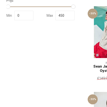
Prijs
-30%
Min
Max
Sean Ja
Oys
€149,
-30%