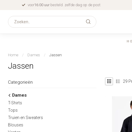
voor
16:00 uur
besteld. zelfde dag op de post
H
Home
/
Dames
/
Jassen
Jassen
29
P
Categorieën
Dames
T-Shirts
Tops
Truien en Sweaters
Blouses