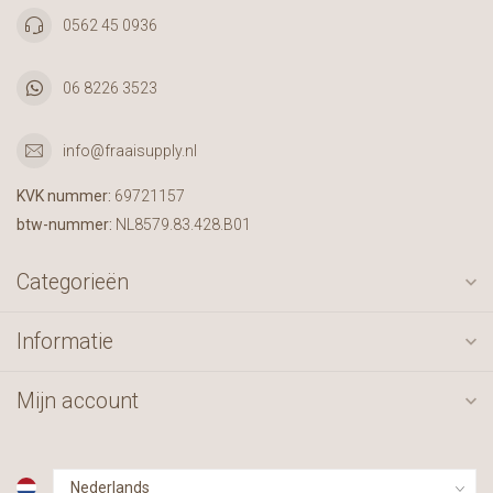
0562 45 0936
06 8226 3523
info@fraaisupply.nl
KVK nummer:
69721157
btw-nummer:
NL8579.83.428.B01
Categorieën
Informatie
Mijn account