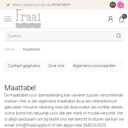
direct shopping hulp via
WHATSAPP
.
gratis verz
9.9
0
MENU
Home
/
Maattabel
Contact gegevens
Over ons
Algemene voorwaarden
Pr
Maattabel
De maattabel voor dameskleding kan variëren tussen verschillende
merken. Hier is een algemene maattabel die je als referentie kunt
gebruiken. Houd er rekening mee dat deze maten als richtlijn dienen,
soms komt het natuurlijk voor dat een merk of model verschilt. Het
is altijd raadzaam om bij twijfel ons een bericht te sturen dat kan via
email:
info@fraaisupply.nl
of een appje naar 0682263523.