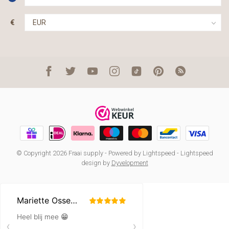
€
© Copyright 2026 Fraai supply
- Powered by
Lightspeed
-
Lightspeed
design
by
Dyvelopment