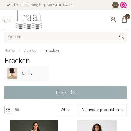
direct shopping hulp via
WHATSAPP
.
gratis verz
9.9
0
MENU
Home
/
Dames
/
Broeken
Broeken
Shorts
Filters