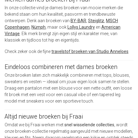
In onze collectie vind je dames broeken van mooie merken die
bekend staan om hun kwaliteit, pasvorm en trendbewuste
ontwerpen. Denk aan broeken van
BY-BAR
,
Steiglitz
,
MSCH
Copenhagen
,
Nümph
, maar ook
Lollys Laundry
en
American
Vintage
. Elk merk brengt zijn eigen stijl en karakter mee, van
klassiek en tijdloos tot hip en eigentijds.
Check zeker ook de fijne
travelstof broeken van Studio Anneloes
Eindeloos combineren met dames broeken
Onze broeken laten zich makkelijk combineren met tops, blouses,
sweaters en vesten — ideaal om jouw eigen look samen te stellen.
Draag een pantalon met een blouse voor een nette outfit, een loose
fit broek met een vest voor een casual vibe of een tapered leg
model met sneakers voor een sportieve touch.
Altijd nieuwe broeken bij Fraai
Omdat we bij Fraai werken met
snel wisselende collecties
, wordt
onze broeken-collectie regelmatig aangevuld met nieuwe modellen,
kleuren en fits. Neem daarom regelmatig een kijkje en ontdek steeds