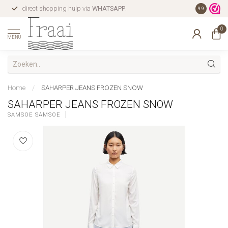
direct shopping hulp via
WHATSAPP
.
gratis verz
9.9
0
MENU
Home
/
SAHARPER JEANS FROZEN SNOW
SAHARPER JEANS FROZEN SNOW
SAMSOE SAMSOE