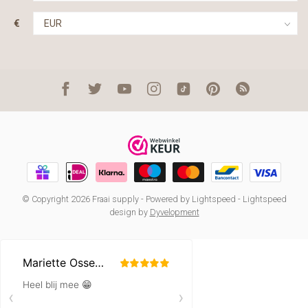
€
© Copyright 2026 Fraai supply
- Powered by
Lightspeed
-
Lightspeed
design
by
Dyvelopment