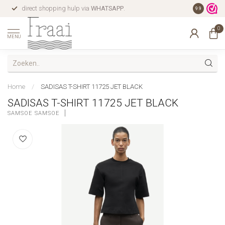
direct shopping hulp via
WHATSAPP
.
gratis verz
9.9
0
MENU
Home
/
SADISAS T-SHIRT 11725 JET BLACK
SADISAS T-SHIRT 11725 JET BLACK
SAMSOE SAMSOE