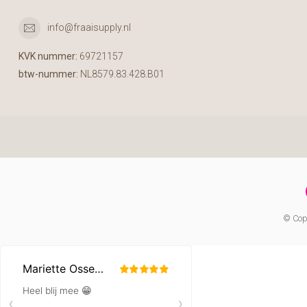
info@fraaisupply.nl
KVK nummer:
69721157
btw-nummer:
NL8579.83.428.B01
© Copy