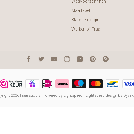
Wasvoorschriften
Maattabel
Klachten pagina
Werken bij Fraai
right 2026 Fraai supply
- Powered by
Lightspeed
-
Lightspeed design
by
Dyvel