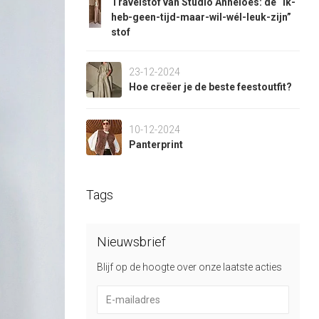
Travelstof van Studio Anneloes: de “ik-
heb-geen-tijd-maar-wil-wél-leuk-zijn”
stof
23-12-2024
Hoe creëer je de beste feestoutfit?
10-12-2024
Panterprint
Tags
Nieuwsbrief
Blijf op de hoogte over onze laatste acties