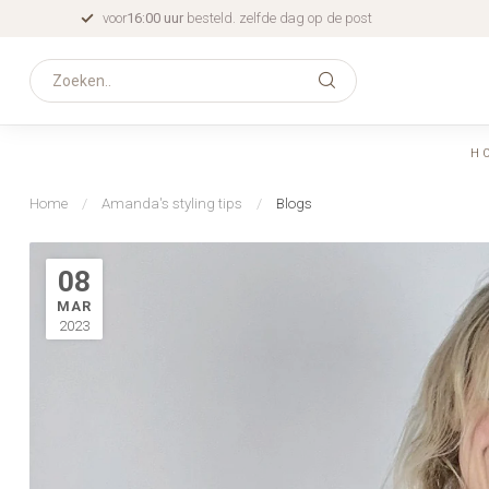
voor
16:00 uur
besteld. zelfde dag op de post
H
Home
/
Amanda's styling tips
/
Blogs
08
MAR
2023