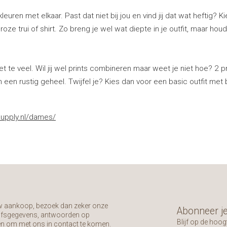
leuren met elkaar. Past dat niet bij jou en vind jij dat wat heftig? K
oze trui of shirt. Zo breng je wel wat diepte in je outfit, maar houd
et te veel. Wil jij wel prints combineren maar weet je niet hoe? 2 p
h een rustig geheel. Twijfel je? Kies dan voor een basic outfit met 
supply.nl/dames/
uw aankoop, bezoek dan zeker onze
Abonneer je
rijfsgegevens, antwoorden op
Blijf op de hoog
en om met ons in contact te komen.