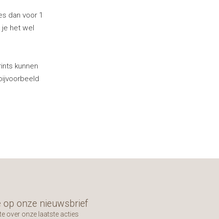
ies dan voor 1
 je het wel
rints kunnen
bijvoorbeeld
 op onze nieuwsbrief
te over onze laatste acties