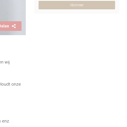
Abonneer
Delen
n wij
 Houdt onze
s enz.