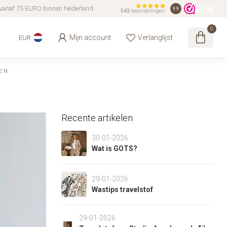
vanaf 75 EURO binnen Nederland
9.9
543
beoordelingen
0
Mijn account
Verlanglijst
EUR
EN
Recente artikelen
30-01-2026
Wat is GOTS?
29-01-2026
Wastips travelstof
29-01-2026