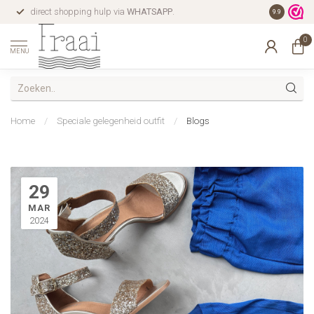
direct shopping hulp via
WHATSAPP
.
gratis verz
9.9
0
MENU
Home
/
Speciale gelegenheid outfit
/
Blogs
29
MAR
2024