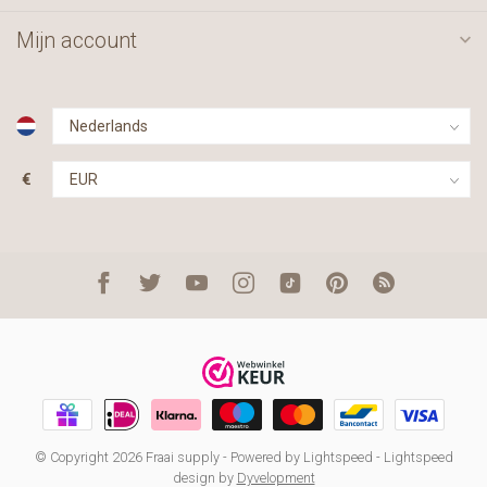
Mijn account
€
© Copyright 2026 Fraai supply
- Powered by
Lightspeed
-
Lightspeed
design
by
Dyvelopment