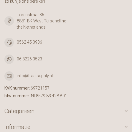
zo kun je ons bereiken
Torenstraat 36
8881 BK West-Terschelling
the Netherlands
0562 45 0936
06 8226 3523
info@fraaisupply.nl
KVK nummer:
69721157
btw-nummer:
NL8579.83.428.B01
Categorieën
Informatie