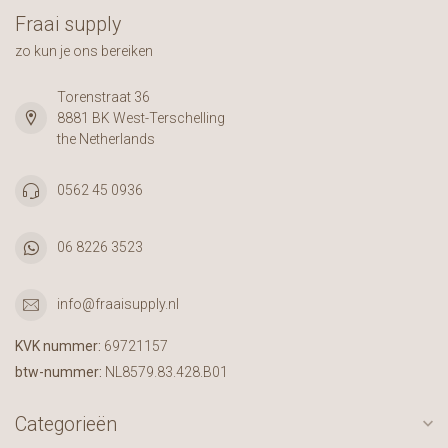
Fraai supply
zo kun je ons bereiken
Torenstraat 36
8881 BK West-Terschelling
the Netherlands
0562 45 0936
06 8226 3523
info@fraaisupply.nl
KVK nummer:
69721157
btw-nummer:
NL8579.83.428.B01
Categorieën