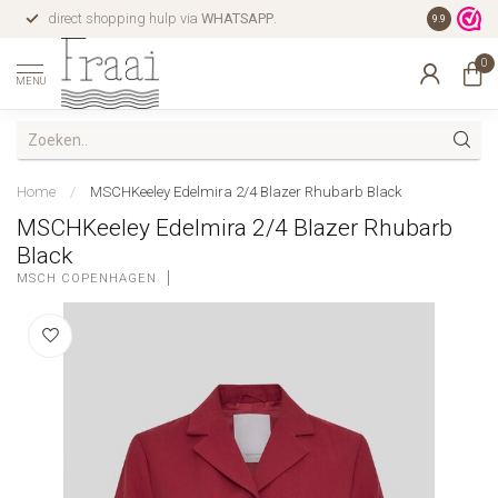
direct shopping hulp via
WHATSAPP
.
gratis verz
9.9
0
MENU
Home
/
MSCHKeeley Edelmira 2/4 Blazer Rhubarb Black
MSCHKeeley Edelmira 2/4 Blazer Rhubarb
Black
MSCH COPENHAGEN