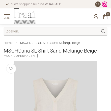
direct shopping hulp via
WHATSAPP
.
gratis verz
9.9
0
MENU
Home
/
MSCHDaria SL Shirt Sand Melange Beige
MSCHDaria SL Shirt Sand Melange Beige
MSCH COPENHAGEN