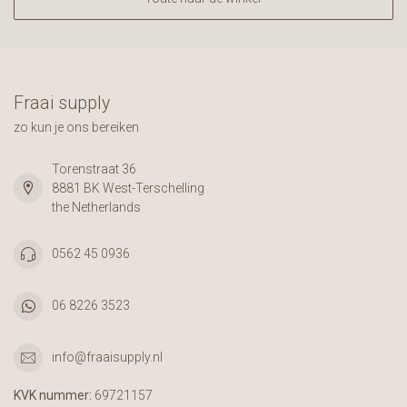
Fraai supply
zo kun je ons bereiken
Torenstraat 36
8881 BK West-Terschelling
the Netherlands
0562 45 0936
06 8226 3523
info@fraaisupply.nl
KVK nummer:
69721157