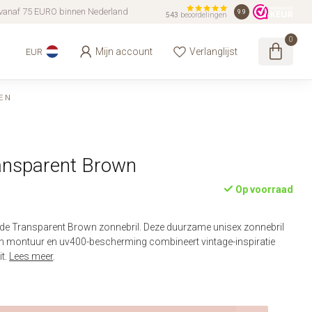
vanaf 75 EURO binnen Nederland
9.9
543
beoordelingen
0
Mijn account
Verlanglijst
EUR
EN
ansparent Brown
Op voorraad
e Transparent Brown zonnebril. Deze duurzame unisex zonnebril
in montuur en uv400-bescherming combineert vintage-inspiratie
it.
Lees meer
.