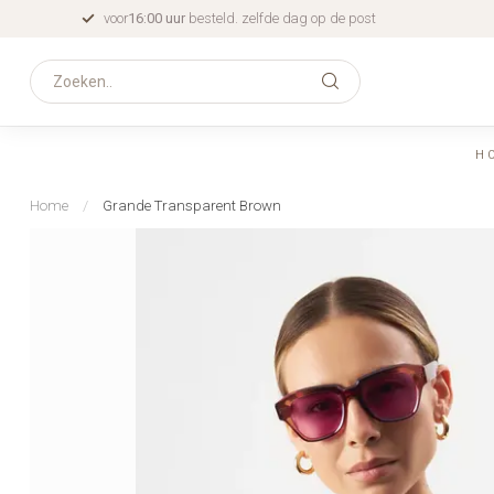
voor
16:00 uur
besteld. zelfde dag op de post
H
Home
/
Grande Transparent Brown