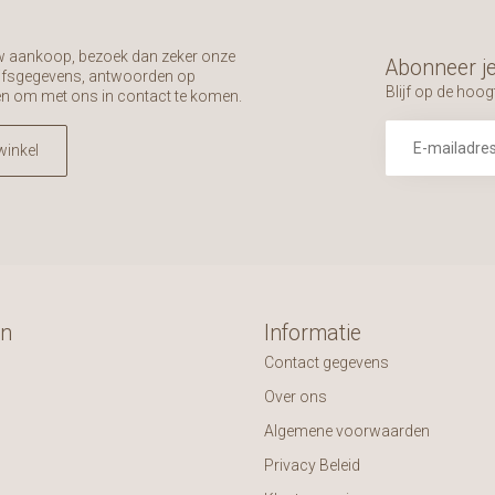
uw aankoop, bezoek dan zeker onze
Abonneer je
rijfsgegevens, antwoorden op
Blijf op de hoog
en om met ons in contact te komen.
winkel
ën
Informatie
Contact gegevens
Over ons
Algemene voorwaarden
Privacy Beleid