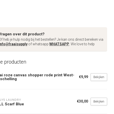
Vragen over dit product?
Of heb je hulp nodig bij het bestellen? Je kan ons direct bereiken via
info@fraaisupply
of whatsapp
WHATSAPP
. We love to help
de producten
ai roze canvas shopper rode print West-
€9,99
Bekijken
schelling
LYS LAUNDRY
€30,00
Bekijken
lLL Scarf Blue