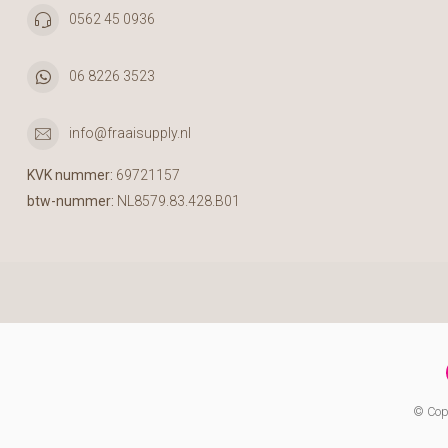
0562 45 0936
06 8226 3523
info@fraaisupply.nl
KVK nummer:
69721157
btw-nummer:
NL8579.83.428.B01
© Copy