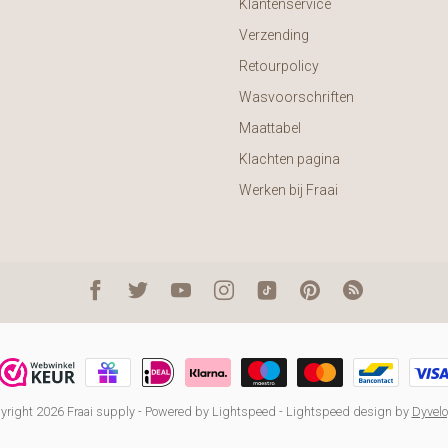
Klantenservice
Verzending
Retourpolicy
Wasvoorschriften
Maattabel
Klachten pagina
Werken bij Fraai
right 2026 Fraai supply
- Powered by
Lightspeed
-
Lightspeed design
by
Dyvel