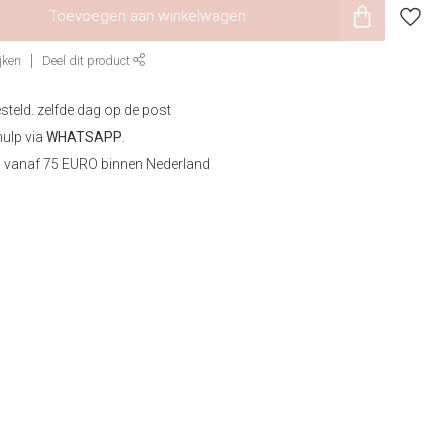
Toevoegen aan winkelwagen
jken
Deel dit product
steld. zelfde dag op de post
hulp via
WHATSAPP
.
n
vanaf 75 EURO binnen Nederland