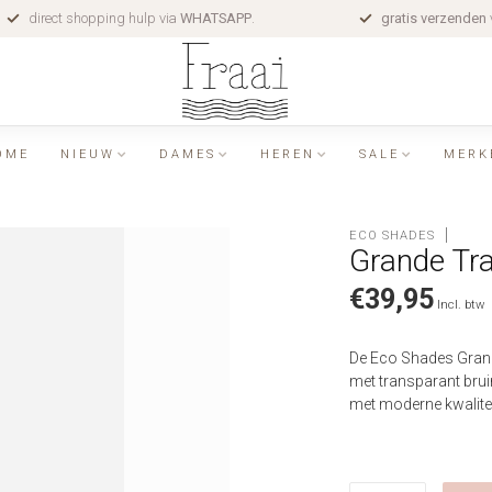
direct shopping hulp via
WHATSAPP
.
gratis verzenden
OME
NIEUW
DAMES
HEREN
SALE
MERK
ECO SHADES
Grande Tr
€39,95
Incl. btw
De Eco Shades Grand
met transparant bru
met moderne kwalite