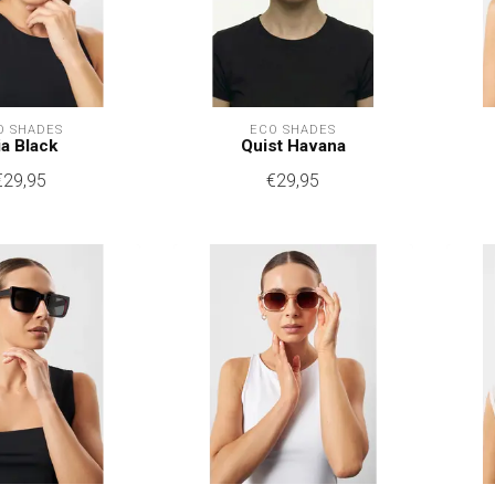
O SHADES
ECO SHADES
ia Black
Quist Havana
€29,95
€29,95