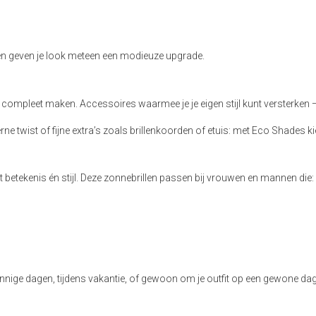
o
on en geven je look meteen een modieuze upgrade.
compleet maken. Accessoires waarmee je je eigen stijl kunt versterken —
 twist of fijne extra’s zoals brillenkoorden of etuis: met Eco Shades kies
betekenis én stijl. Deze zonnebrillen passen bij vrouwen en mannen die:
nige dagen, tijdens vakantie, of gewoon om je outfit op een gewone dag