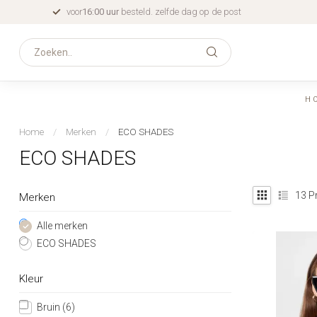
voor
16:00 uur
besteld. zelfde dag op de post
H
Home
/
Merken
/
ECO SHADES
ECO SHADES
13
P
Merken
Alle merken
ECO SHADES
Kleur
Bruin
(6)