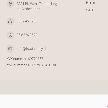
Heren
8881 BK West-Terschelling
the Netherlands
SALE
0562 45 0936
06 8226 3523
info@fraaisupply.nl
KVK nummer:
69721157
btw-nummer:
NL8579.83.428.B01