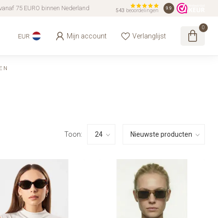
vanaf 75 EURO binnen Nederland
9.9
543
beoordelingen
0
Mijn account
Verlanglijst
EUR
EN
Toon: