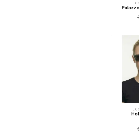
EC
Palazzo
EC
Ho