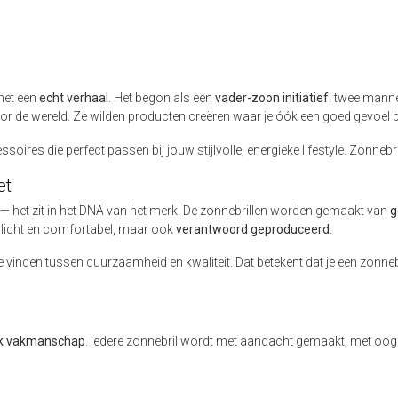
met een
echt verhaal
. Het begon als een
vader-zoon initiatief
: twee mann
or de wereld. Ze wilden producten creëren waar je óók een goed gevoel bi
soires die perfect passen bij jouw stijlvolle, energieke lifestyle. Zonnebr
et
— het zit in het DNA van het merk. De zonnebrillen worden gemaakt van
g
n licht en comfortabel, maar ook
verantwoord geproduceerd
.
inden tussen duurzaamheid en kwaliteit. Dat betekent dat je een zonnebr
jk vakmanschap
. Iedere zonnebril wordt met aandacht gemaakt, met oog