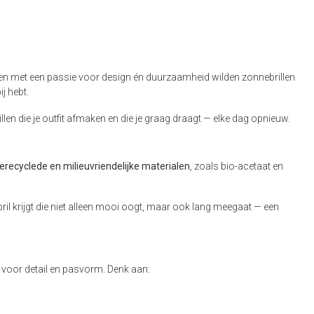
en met een passie voor design én duurzaamheid wilden zonnebrillen
j hebt.
illen die je outfit afmaken en die je graag draagt — elke dag opnieuw.
erecyclede en milieuvriendelijke materialen
, zoals bio-acetaat en
il krijgt die niet alleen mooi oogt, maar ook lang meegaat — een
 voor detail en pasvorm. Denk aan: