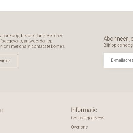
uw aankoop, bezoek dan zeker onze
Abonneer je
rijfsgegevens, antwoorden op
Blijf op de hoog
en om met ons in contact te komen.
winkel
ën
Informatie
Contact gegevens
Over ons