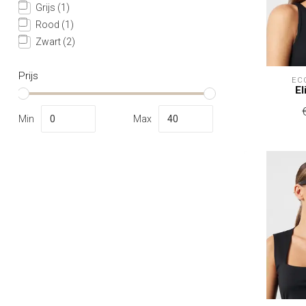
Grijs
(1)
Rood
(1)
Zwart
(2)
Prijs
EC
El
Min
Max