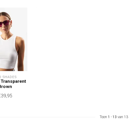
O SHADES
 Transparent
Brown
€39,95
Toon
1
-
13
van 13