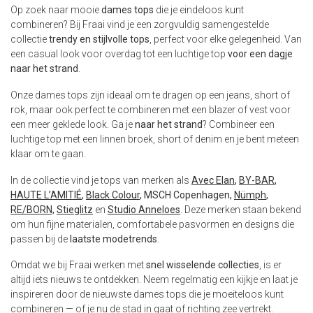
Op zoek naar mooie
dames tops
die je eindeloos kunt
combineren? Bij Fraai vind je een zorgvuldig samengestelde
collectie
trendy en stijlvolle tops
, perfect voor elke gelegenheid. Van
een casual look voor overdag tot een luchtige top
voor een dagje
naar het strand
.
Onze dames tops zijn ideaal om te dragen op een jeans, short of
rok, maar ook perfect te combineren met een blazer of vest voor
een meer geklede look. Ga je
naar het strand
? Combineer een
luchtige top met een linnen broek, short of denim en je bent meteen
klaar om te gaan.
In de collectie vind je tops van merken als
Avec Elan
,
BY-BAR
,
HAUTE L’AMITIÉ
,
Black Colour
, MSCH Copenhagen,
Nümph
,
RE/BORN,
Stieglitz
en
Studio Anneloes
. Deze merken staan bekend
om hun fijne materialen, comfortabele pasvormen en designs die
passen bij de
laatste modetrends
.
Omdat we bij Fraai werken met
snel wisselende collecties
, is er
altijd iets nieuws te ontdekken. Neem regelmatig een kijkje en laat je
inspireren door de nieuwste dames tops die je moeiteloos kunt
combineren — of je nu de stad in gaat of richting zee vertrekt.