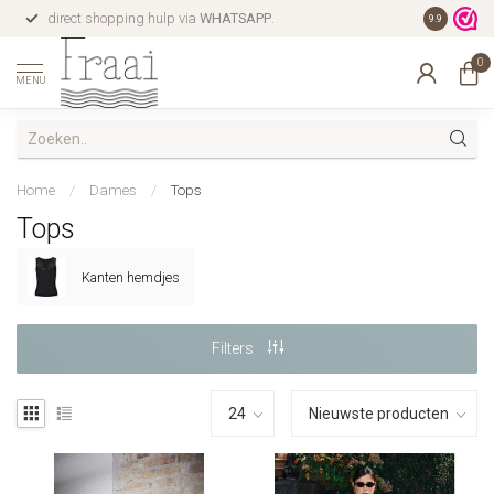
direct shopping hulp via
WHATSAPP
.
gratis verz
9.9
0
MENU
Home
/
Dames
/
Tops
Tops
Kanten hemdjes
Filters