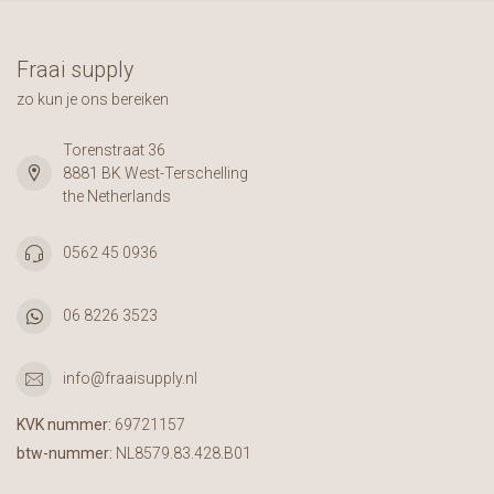
Fraai supply
zo kun je ons bereiken
Torenstraat 36
8881 BK West-Terschelling
the Netherlands
0562 45 0936
06 8226 3523
info@fraaisupply.nl
KVK nummer:
69721157
btw-nummer:
NL8579.83.428.B01