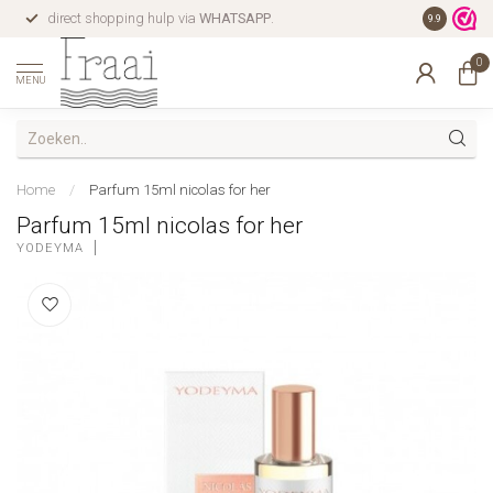
direct shopping hulp via
WHATSAPP
.
gratis verz
9.9
0
MENU
Home
/
Parfum 15ml nicolas for her
Parfum 15ml nicolas for her
YODEYMA