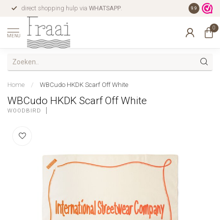
direct shopping hulp via
WHATSAPP
.
gratis verz
9.9
0
MENU
Home
/
WBCudo HKDK Scarf Off White
WBCudo HKDK Scarf Off White
WOODBIRD