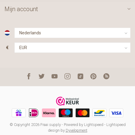
Mijn account
€
© Copyright 2026 Fraai supply
- Powered by
Lightspeed
-
Lightspeed
design
by
Dyvelopment