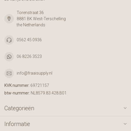
Torenstraat 36
8881 BK West-Terschelling
the Netherlands
0562 45 0936
06 8226 3523
info@fraaisupply.nl
KVK nummer:
69721157
btw-nummer:
NL8579.83.428.B01
Categorieën
Informatie