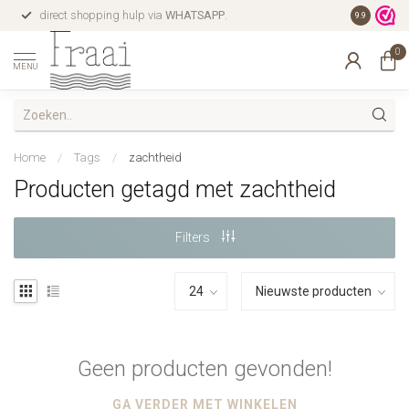
direct shopping hulp via
WHATSAPP
.
gratis verz
9.9
0
MENU
Home
/
Tags
/
zachtheid
Producten getagd met zachtheid
Filters
Geen producten gevonden!
GA VERDER MET WINKELEN