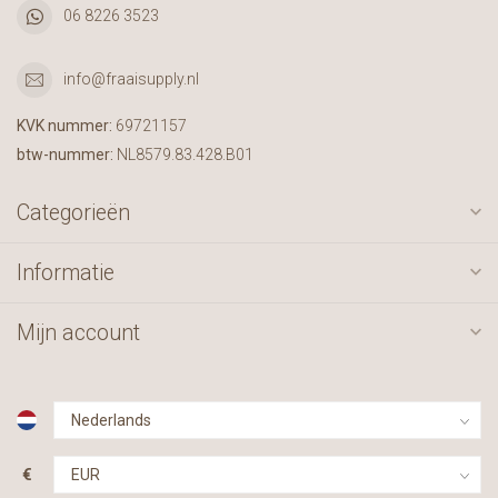
06 8226 3523
info@fraaisupply.nl
KVK nummer:
69721157
btw-nummer:
NL8579.83.428.B01
Categorieën
Informatie
Mijn account
€