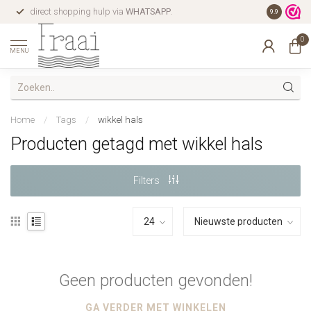
direct shopping hulp via
WHATSAPP
.
gratis verz
9.9
0
MENU
Home
/
Tags
/
wikkel hals
Producten getagd met wikkel hals
Filters
Geen producten gevonden!
GA VERDER MET WINKELEN