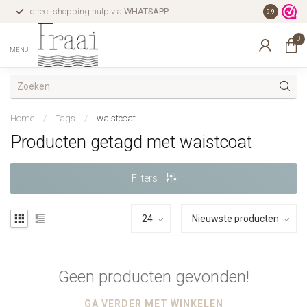
direct shopping hulp via
WHATSAPP
.
gratis verz
9.9
0
MENU
Home
/
Tags
/
waistcoat
Producten getagd met waistcoat
Filters
Geen producten gevonden!
GA VERDER MET WINKELEN