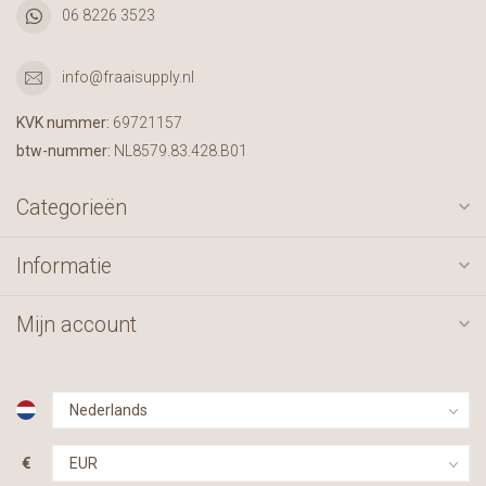
06 8226 3523
info@fraaisupply.nl
KVK nummer:
69721157
btw-nummer:
NL8579.83.428.B01
Categorieën
Informatie
Mijn account
€