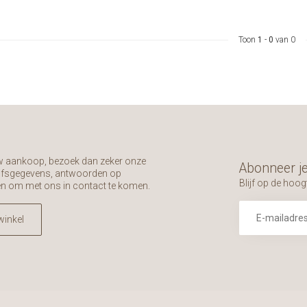
Toon
1
-
0
van 0
uw aankoop, bezoek dan zeker onze
Abonneer je
rijfsgegevens, antwoorden op
Blijf op de hoog
en om met ons in contact te komen.
winkel