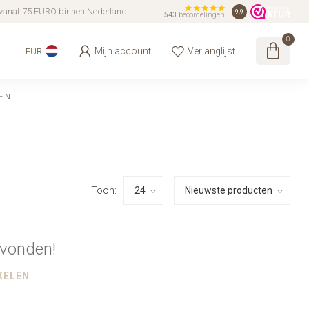
vanaf 75 EURO binnen Nederland
9.9
543
beoordelingen
0
Mijn account
Verlanglijst
EUR
EN
Toon:
vonden!
KELEN