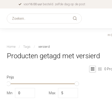
voor
16:00 uur
besteld. zelfde dag op de post
H
Home
/
Tags
/
versierd
Producten getagd met versierd
0
Pro
Prijs
Min
Max