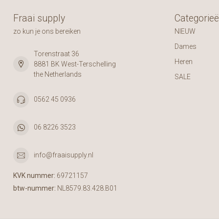
Fraai supply
Categorie
zo kun je ons bereiken
NIEUW
Dames
Torenstraat 36
Heren
8881 BK West-Terschelling
the Netherlands
SALE
0562 45 0936
06 8226 3523
info@fraaisupply.nl
KVK nummer:
69721157
btw-nummer:
NL8579.83.428.B01