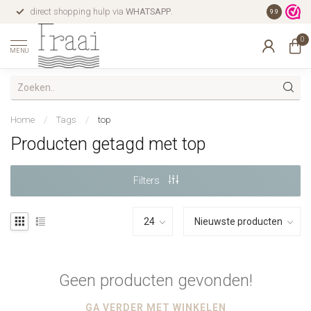
direct shopping hulp via
WHATSAPP
.
gratis verz
9.9
0
MENU
Home
/
Tags
/
top
Producten getagd met top
Filters
Geen producten gevonden!
GA VERDER MET WINKELEN