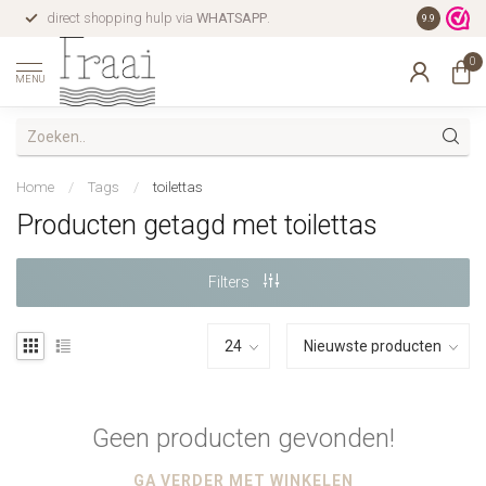
direct shopping hulp via
WHATSAPP
.
gratis verz
9.9
0
MENU
Home
/
Tags
/
toilettas
Producten getagd met toilettas
Filters
Geen producten gevonden!
GA VERDER MET WINKELEN