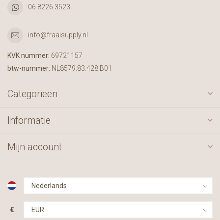
06 8226 3523
info@fraaisupply.nl
KVK nummer:
69721157
btw-nummer:
NL8579.83.428.B01
Categorieën
Informatie
Mijn account
€