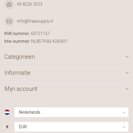
06 8226 3523
info@fraaisupply.nl
KVK nummer:
69721157
btw-nummer:
NL8579.83.428.B01
Categorieën
Informatie
Mijn account
€