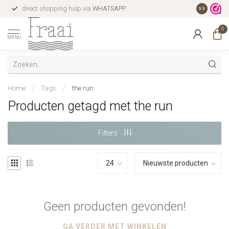
direct shopping hulp via
WHATSAPP
.
gratis verz
9.9
0
MENU
Home
/
Tags
/
the run
Producten getagd met the run
Filters
Geen producten gevonden!
GA VERDER MET WINKELEN