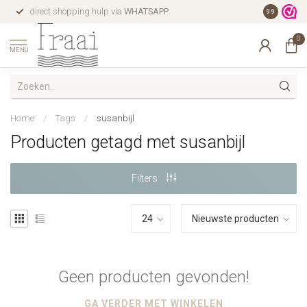
direct shopping hulp via
WHATSAPP
.
gratis verz
9.9
0
MENU
Home
/
Tags
/
susanbijl
Producten getagd met susanbijl
Filters
Geen producten gevonden!
GA VERDER MET WINKELEN