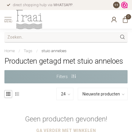
direct shopping hulp via
WHATSAPP
.
gratis verz
9.9
0
MENU
Home
/
Tags
/
stuio anneloes
Producten getagd met stuio anneloes
Filters
Geen producten gevonden!
GA VERDER MET WINKELEN