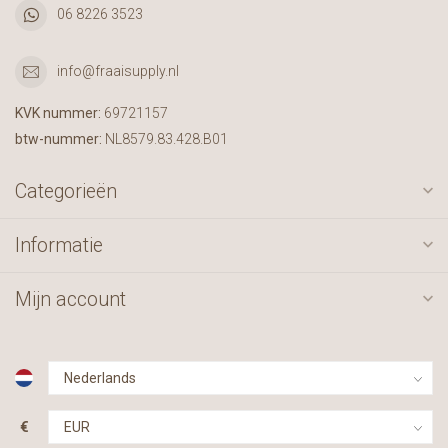
06 8226 3523
info@fraaisupply.nl
KVK nummer:
69721157
btw-nummer:
NL8579.83.428.B01
Categorieën
Informatie
Mijn account
€