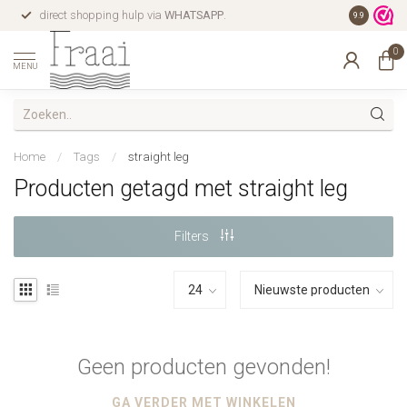
direct shopping hulp via
WHATSAPP
.
gratis verz
9.9
0
MENU
Home
/
Tags
/
straight leg
Producten getagd met straight leg
Filters
Geen producten gevonden!
GA VERDER MET WINKELEN