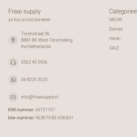
Fraai supply
Categorie
zo kun je ons bereiken
NIEUW
Dames
Torenstraat 36
Heren
8881 BK West-Terschelling
the Netherlands
SALE
0562 45 0936
06 8226 3523
info@fraaisupply.nl
KVK nummer:
69721157
btw-nummer:
NL8579.83.428.B01