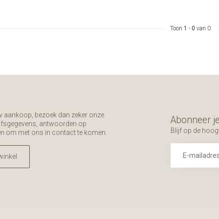
Toon
1
-
0
van 0
uw aankoop, bezoek dan zeker onze
Abonneer je
rijfsgegevens, antwoorden op
Blijf op de hoog
en om met ons in contact te komen.
winkel