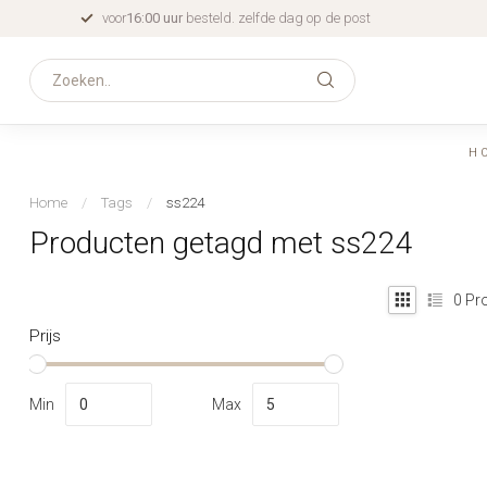
voor
16:00 uur
besteld. zelfde dag op de post
H
Home
/
Tags
/
ss224
Producten getagd met ss224
0
Pro
Prijs
Min
Max