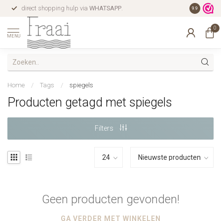
direct shopping hulp via
WHATSAPP
.
gratis verz
9.9
0
MENU
Home
/
Tags
/
spiegels
Producten getagd met spiegels
Filters
Geen producten gevonden!
GA VERDER MET WINKELEN