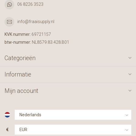
06 8226 3523
info@fraaisupply.nl
KVK nummer:
69721157
btw-nummer:
NL8579.83.428.B01
Categorieën
Informatie
Mijn account
€