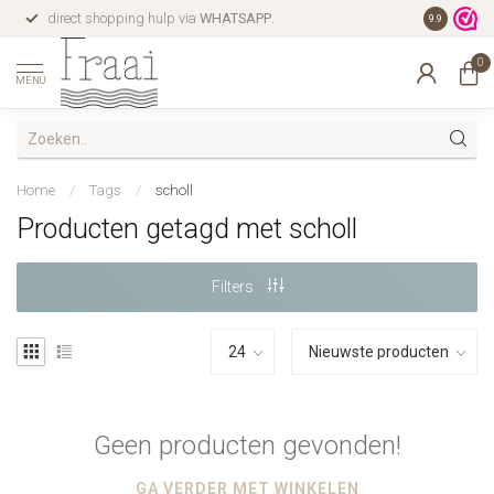
direct shopping hulp via
WHATSAPP
.
gratis verz
9.9
0
MENU
Home
/
Tags
/
scholl
Producten getagd met scholl
Filters
Geen producten gevonden!
GA VERDER MET WINKELEN