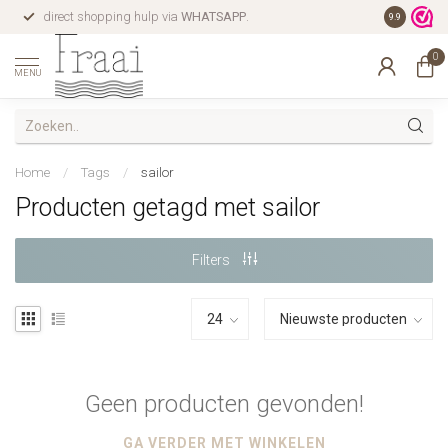
direct shopping hulp via
WHATSAPP
.
gratis verz
9.9
0
MENU
Home
/
Tags
/
sailor
Producten getagd met sailor
Filters
Geen producten gevonden!
GA VERDER MET WINKELEN