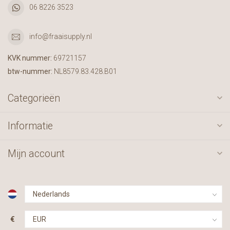
06 8226 3523
info@fraaisupply.nl
KVK nummer:
69721157
btw-nummer:
NL8579.83.428.B01
Categorieën
Informatie
Mijn account
€