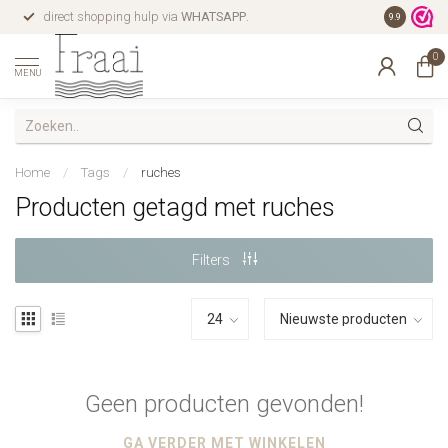
direct shopping hulp via
WHATSAPP
.
gratis verz
9.9
0
MENU
Home
/
Tags
/
ruches
Producten getagd met ruches
Filters
Geen producten gevonden!
GA VERDER MET WINKELEN