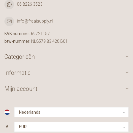
06 8226 3523
info@fraaisupply.nl
KVK nummer:
69721157
btw-nummer:
NL8579.83.428.B01
Categorieën
Informatie
Mijn account
€