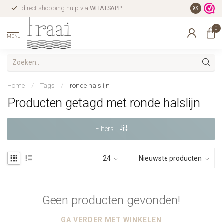
direct shopping hulp via
WHATSAPP
.
gratis verz
9.9
0
MENU
Home
/
Tags
/
ronde halslijn
Producten getagd met ronde halslijn
Filters
Geen producten gevonden!
GA VERDER MET WINKELEN