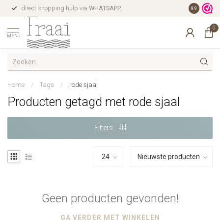
direct shopping hulp via
WHATSAPP
.
gratis verz
9.9
0
MENU
Home
/
Tags
/
rode sjaal
Producten getagd met rode sjaal
Filters
Geen producten gevonden!
GA VERDER MET WINKELEN