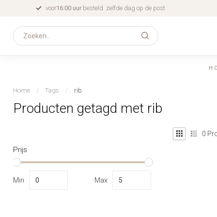
voor
16:00 uur
besteld. zelfde dag op de post
H
Home
/
Tags
/
rib
Producten getagd met rib
0
Pro
Prijs
Min
Max