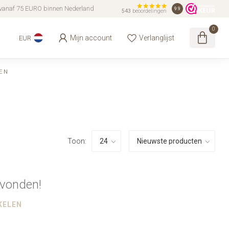
vanaf 75 EURO binnen Nederland
9.9
543
beoordelingen
0
Mijn account
Verlanglijst
EUR
EN
Toon:
vonden!
KELEN