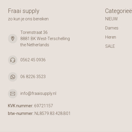
Fraai supply
Categorie
zo kun je ons bereiken
NIEUW
Dames
Torenstraat 36
Heren
8881 BK West-Terschelling
the Netherlands
SALE
0562 45 0936
06 8226 3523
info@fraaisupply.nl
KVK nummer:
69721157
btw-nummer:
NL8579.83.428.B01