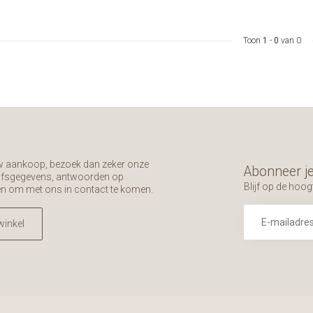
Toon
1
-
0
van 0
uw aankoop, bezoek dan zeker onze
Abonneer je
rijfsgegevens, antwoorden op
Blijf op de hoog
en om met ons in contact te komen.
winkel