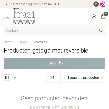
direct shopping hulp via
WHATSAPP
.
gratis verz
9.9
0
MENU
Home
/
Tags
/
reversible
Producten getagd met reversible
Filters
Geen producten gevonden!
GA VERDER MET WINKELEN