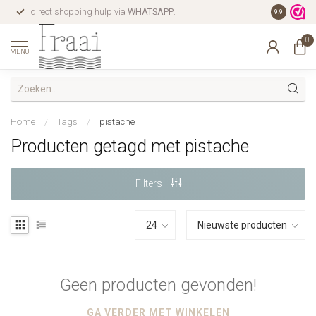
direct shopping hulp via
WHATSAPP
.
gratis verz
9.9
0
MENU
Home
/
Tags
/
pistache
Producten getagd met pistache
Filters
Geen producten gevonden!
GA VERDER MET WINKELEN