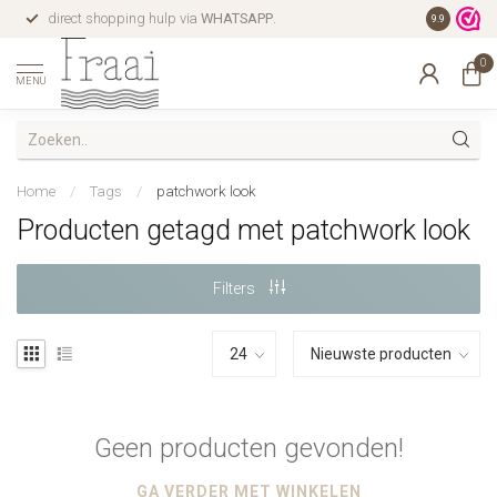
direct shopping hulp via
WHATSAPP
.
gratis verz
9.9
0
MENU
Home
/
Tags
/
patchwork look
Producten getagd met patchwork look
Filters
Geen producten gevonden!
GA VERDER MET WINKELEN