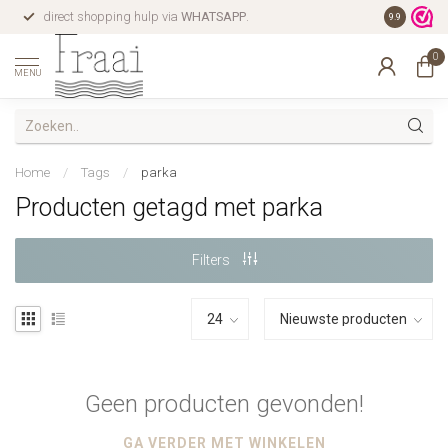
direct shopping hulp via
WHATSAPP
.
gratis verz
9.9
0
MENU
Home
/
Tags
/
parka
Producten getagd met parka
Filters
Geen producten gevonden!
GA VERDER MET WINKELEN