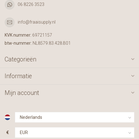
06 8226 3523
info@fraaisupply.nl
KVK nummer:
69721157
btw-nummer:
NL8579.83.428.B01
Categorieën
Informatie
Mijn account
€