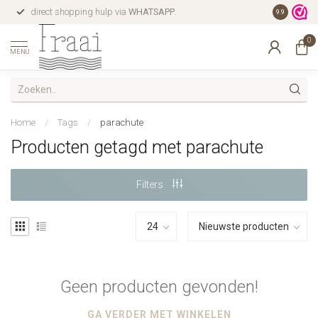
direct shopping hulp via
WHATSAPP
.
gratis verz
9.9
0
MENU
Home
/
Tags
/
parachute
Producten getagd met parachute
Filters
Geen producten gevonden!
GA VERDER MET WINKELEN