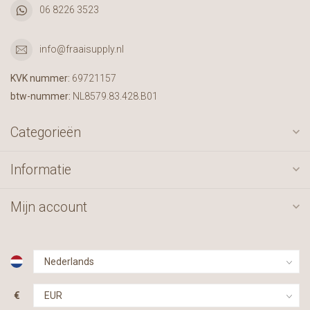
06 8226 3523
info@fraaisupply.nl
KVK nummer:
69721157
btw-nummer:
NL8579.83.428.B01
Categorieën
Informatie
Mijn account
€