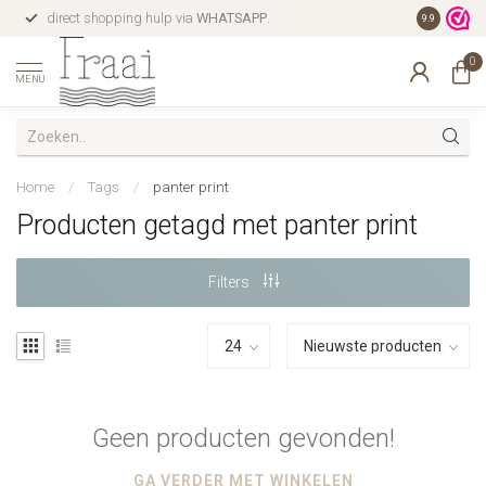
direct shopping hulp via
WHATSAPP
.
gratis verz
9.9
0
MENU
Home
/
Tags
/
panter print
Producten getagd met panter print
Filters
Geen producten gevonden!
GA VERDER MET WINKELEN