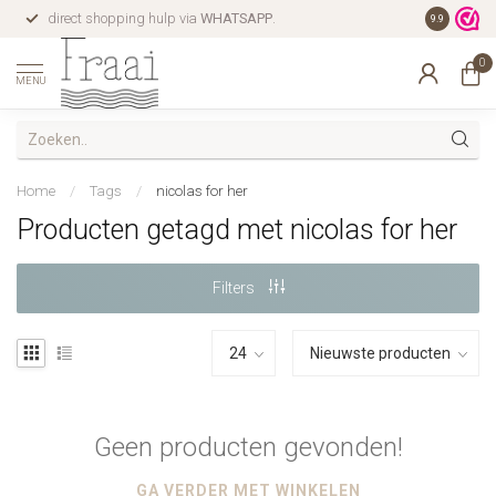
direct shopping hulp via
WHATSAPP
.
gratis verz
9.9
0
MENU
Home
/
Tags
/
nicolas for her
Producten getagd met nicolas for her
Filters
Geen producten gevonden!
GA VERDER MET WINKELEN