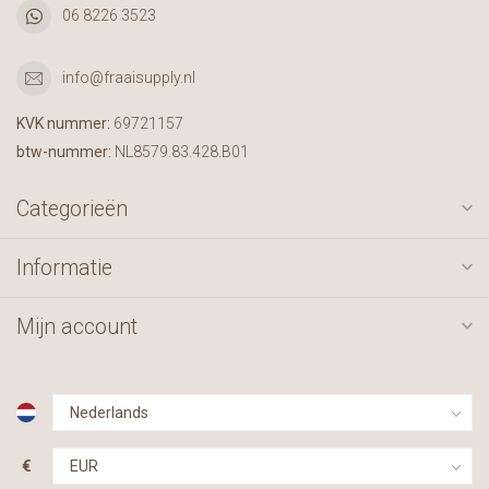
06 8226 3523
info@fraaisupply.nl
KVK nummer:
69721157
btw-nummer:
NL8579.83.428.B01
Categorieën
Informatie
Mijn account
€