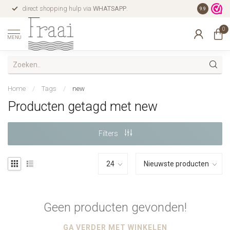
direct shopping hulp via
WHATSAPP
.
gratis verz
9.9
0
MENU
Home
/
Tags
/
new
Producten getagd met new
Filters
Geen producten gevonden!
GA VERDER MET WINKELEN