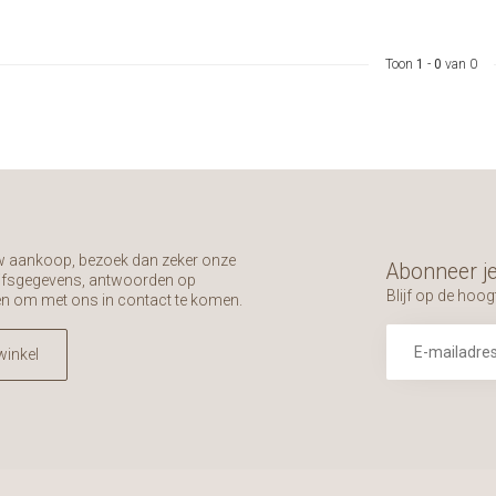
Toon
1
-
0
van 0
uw aankoop, bezoek dan zeker onze
Abonneer je
rijfsgegevens, antwoorden op
Blijf op de hoog
en om met ons in contact te komen.
winkel