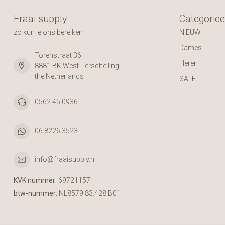
Fraai supply
Categorie
zo kun je ons bereiken
NIEUW
Dames
Torenstraat 36
Heren
8881 BK West-Terschelling
the Netherlands
SALE
0562 45 0936
06 8226 3523
info@fraaisupply.nl
KVK nummer:
69721157
btw-nummer:
NL8579.83.428.B01