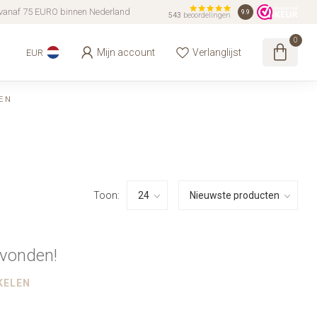
vanaf 75 EURO binnen Nederland
9.9
543
beoordelingen
0
Mijn account
Verlanglijst
EUR
EN
Toon:
vonden!
KELEN