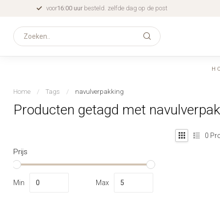
voor
16:00 uur
besteld. zelfde dag op de post
H
Home
/
Tags
/
navulverpakking
Producten getagd met navulverpak
0
Pro
Prijs
Min
Max