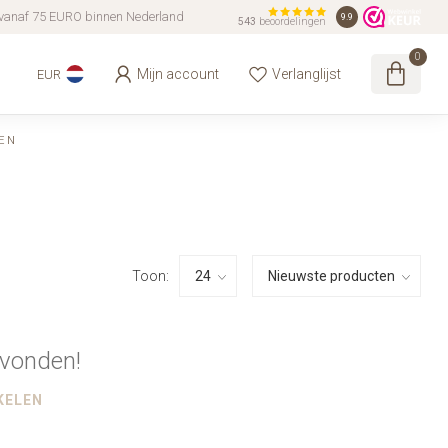
vanaf 75 EURO binnen Nederland
9.9
543
beoordelingen
0
Mijn account
Verlanglijst
EUR
EN
Toon:
vonden!
KELEN