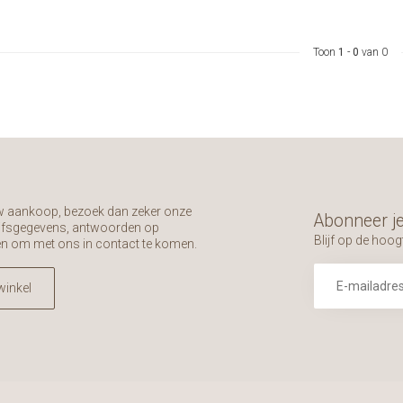
Toon
1
-
0
van 0
uw aankoop, bezoek dan zeker onze
Abonneer je
rijfsgegevens, antwoorden op
Blijf op de hoog
en om met ons in contact te komen.
winkel