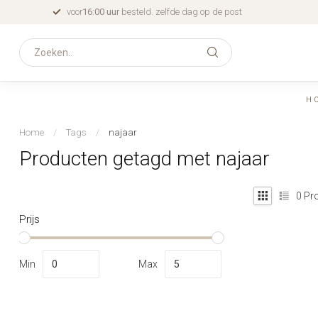
voor
16:00 uur
besteld. zelfde dag op de post
H
Home
/
Tags
/
najaar
Producten getagd met najaar
0
Pro
Prijs
Min
Max