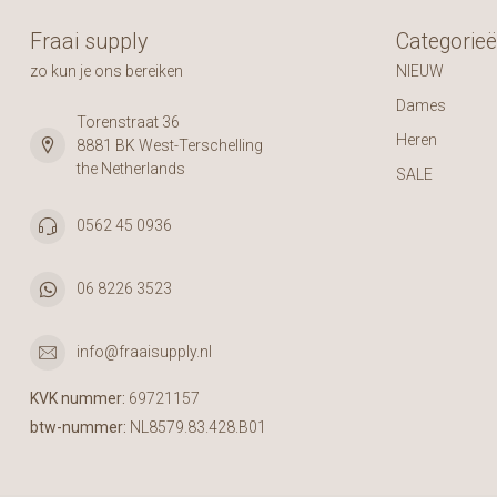
Fraai supply
Categorie
zo kun je ons bereiken
NIEUW
Dames
Torenstraat 36
Heren
8881 BK West-Terschelling
the Netherlands
SALE
0562 45 0936
06 8226 3523
info@fraaisupply.nl
KVK nummer:
69721157
btw-nummer:
NL8579.83.428.B01