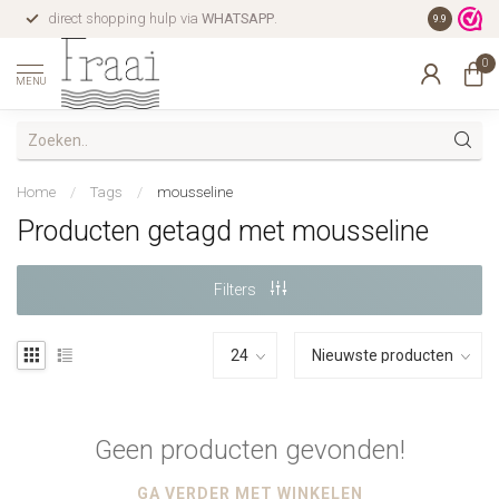
direct shopping hulp via
WHATSAPP
.
gratis verz
9.9
0
MENU
Home
/
Tags
/
mousseline
Producten getagd met mousseline
Filters
Geen producten gevonden!
GA VERDER MET WINKELEN