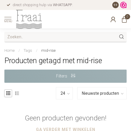
direct shopping hulp via
WHATSAPP
.
gratis verz
9.9
0
MENU
Home
/
Tags
/
mid-rise
Producten getagd met mid-rise
Filters
Geen producten gevonden!
GA VERDER MET WINKELEN