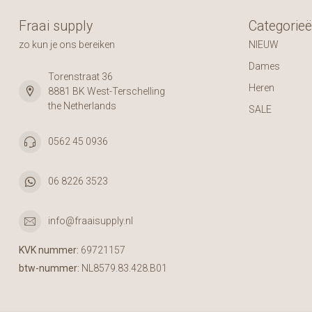
Fraai supply
Categorie
zo kun je ons bereiken
NIEUW
Dames
Torenstraat 36
Heren
8881 BK West-Terschelling
the Netherlands
SALE
0562 45 0936
06 8226 3523
info@fraaisupply.nl
KVK nummer:
69721157
btw-nummer:
NL8579.83.428.B01