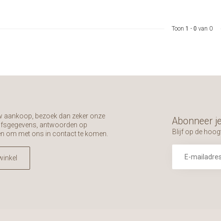
Toon
1
-
0
van 0
uw aankoop, bezoek dan zeker onze
Abonneer je
rijfsgegevens, antwoorden op
Blijf op de hoog
en om met ons in contact te komen.
winkel