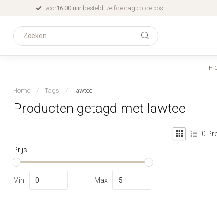
voor
16:00 uur
besteld. zelfde dag op de post
H
Home
/
Tags
/
lawtee
Producten getagd met lawtee
0
Pro
Prijs
Min
Max