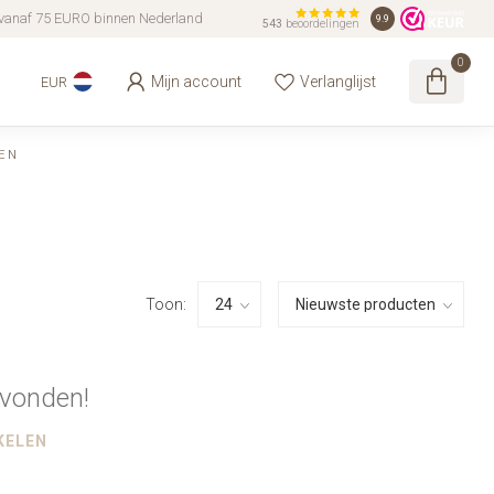
vanaf 75 EURO binnen Nederland
9.9
543
beoordelingen
0
Mijn account
Verlanglijst
EUR
EN
Toon:
vonden!
KELEN