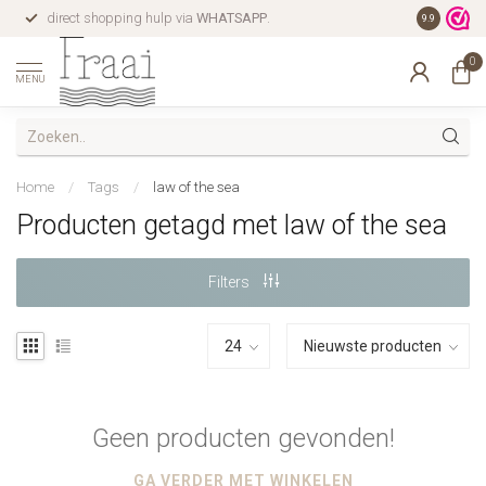
direct shopping hulp via
WHATSAPP
.
gratis verz
9.9
0
MENU
Home
/
Tags
/
law of the sea
Producten getagd met law of the sea
Filters
Geen producten gevonden!
GA VERDER MET WINKELEN